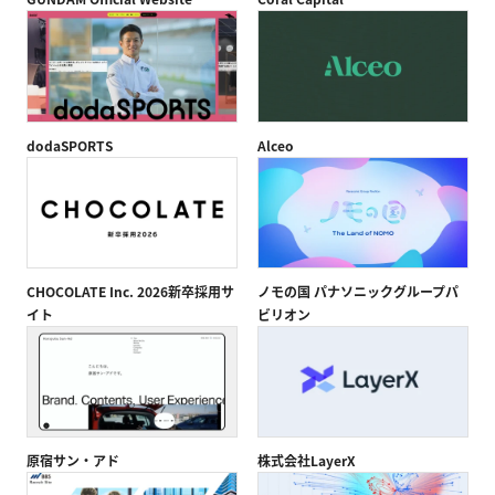
UI / UX Design
Works
dodaSPORTS
Alceo
Company
Contact
CHOCOLATE Inc. 2026新卒採用サ
ノモの国 パナソニックグループパ
イト
ビリオン
原宿サン・アド
株式会社LayerX